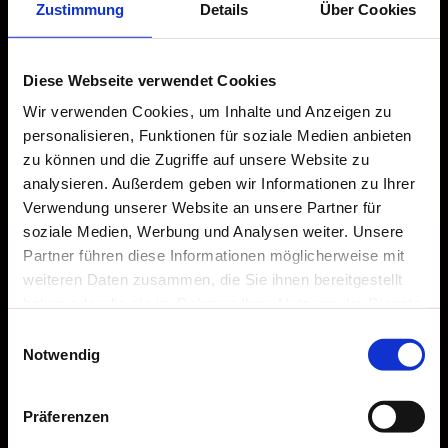
Reparatur, Setup & individuelle
Zustimmung
Details
Über Cookies
Anfertigungen
Diese Webseite verwendet Cookies
Wir verwenden Cookies, um Inhalte und Anzeigen zu
personalisieren, Funktionen für soziale Medien anbieten
dTOWN Guitars
ist die Adresse für Gitarrenreparaturen
zu können und die Zugriffe auf unsere Website zu
in Düsseldorf-Flingern. Wir bieten präzise, saubere und
analysieren. Außerdem geben wir Informationen zu Ihrer
fachkundige Handwerksarbeit: Reparaturen, Umbau,
Verwendung unserer Website an unsere Partner für
Modifikation, Verkauf von Instrumenten, Saiten, Zubehör
soziale Medien, Werbung und Analysen weiter. Unsere
und natürlich
Customshop
Gitarren und Bässe
Partner führen diese Informationen möglicherweise mit
weiteren Daten zusammen, die Sie ihnen bereitgestellt
×
haben oder die sie im Rahmen Ihrer Nutzung der Dienste
SOMMERPAUSE VOM 18.07. BIS
gesammelt haben.
Einwilligungsauswahl
02.09.
Notwendig
Ab dem 02.09. sind wir wieder für euch da. Unser Laden
bleibt in dieser Zeit geschlossen.
Probleme mit deinem Instrument –
Präferenzen
wir lösen sie